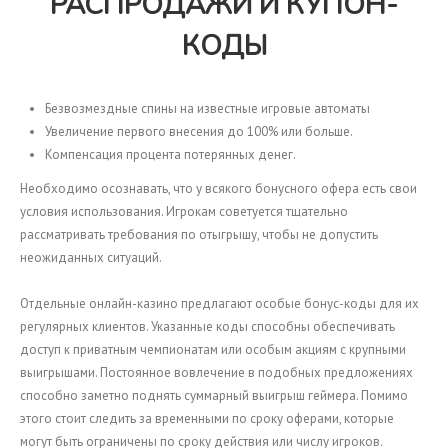
РАСПРОДАЖИ И КУПОН-
КОДЫ
Безвозмездные спины на известные игровые автоматы
Увеличение первого внесения до 100% или больше.
Компенсация процента потерянных денег.
Необходимо осознавать, что у всякого бонусного офера есть свои
условия использования. Игрокам советуется тщательно
рассматривать требования по отыгрышу, чтобы не допустить
неожиданных ситуаций.
Отдельные онлайн-казино предлагают особые бонус-коды для их
регулярных клиентов. Указанные коды способны обеспечивать
доступ к приватным чемпионатам или особым акциям с крупными
выигрышами. Постоянное вовлечение в подобных предложениях
способно заметно поднять суммарный выигрыш геймера. Помимо
этого стоит следить за временными по сроку оферами, которые
могут быть ограничены по сроку действия или числу игроков.