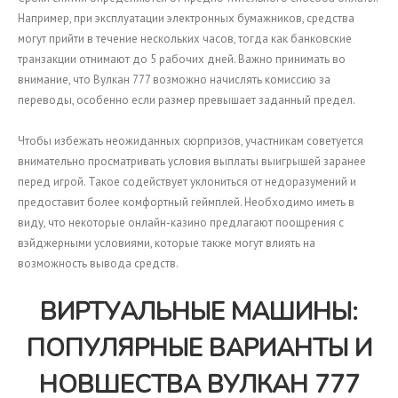
Например, при эксплуатации электронных бумажников, средства
могут прийти в течение нескольких часов, тогда как банковские
транзакции отнимают до 5 рабочих дней. Важно принимать во
внимание, что Вулкан 777 возможно начислять комиссию за
переводы, особенно если размер превышает заданный предел.
Чтобы избежать неожиданных сюрпризов, участникам советуется
внимательно просматривать условия выплаты выигрышей заранее
перед игрой. Такое содействует уклониться от недоразумений и
предоставит более комфортный геймплей. Необходимо иметь в
виду, что некоторые онлайн-казино предлагают поощрения с
вэйджерными условиями, которые также могут влиять на
возможность вывода средств.
ВИРТУАЛЬНЫЕ МАШИНЫ:
ПОПУЛЯРНЫЕ ВАРИАНТЫ И
НОВШЕСТВА ВУЛКАН 777