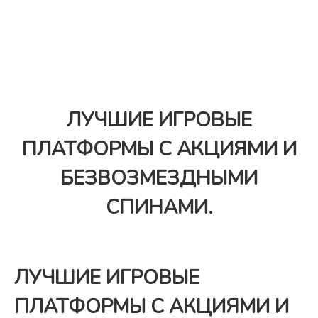
ЛУЧШИЕ ИГРОВЫЕ
ПЛАТФОРМЫ С АКЦИЯМИ И
БЕЗВОЗМЕЗДНЫМИ
СПИНАМИ.
ЛУЧШИЕ ИГРОВЫЕ
ПЛАТФОРМЫ С АКЦИЯМИ И