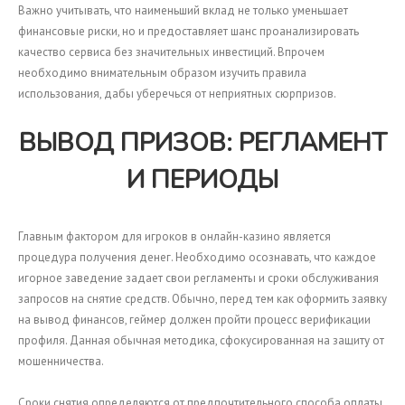
Важно учитывать, что наименьший вклад не только уменьшает
финансовые риски, но и предоставляет шанс проанализировать
качество сервиса без значительных инвестиций. Впрочем
необходимо внимательным образом изучить правила
использования, дабы уберечься от неприятных сюрпризов.
ВЫВОД ПРИЗОВ: РЕГЛАМЕНТ
И ПЕРИОДЫ
Главным фактором для игроков в онлайн-казино является
процедура получения денег. Необходимо осознавать, что каждое
игорное заведение задает свои регламенты и сроки обслуживания
запросов на снятие средств. Обычно, перед тем как оформить заявку
на вывод финансов, геймер должен пройти процесс верификации
профиля. Данная обычная методика, сфокусированная на защиту от
мошенничества.
Сроки снятия определяются от предпочтительного способа оплаты.