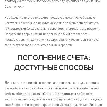
платформы способны попросить фото с документом для усиленной
безопасности.
Необходимо иметь в виду, что процедура может потребовать от
некоторых времени до некоторых суток, в зависимости от нагрузки
техподдержки. Следовательно советуется стартовать его вовремя.
Оперативная верификация не только увеличивает скорость
процедуру снятия денег, но и предоставляет уверенность геймера,
гарантируя безопасность его данных и средств.
ПОПОЛНЕНИЕ СЧЕТА:
ДОСТУПНЫЕ СПОСОБЫ
Депозит счета в онлайн игорном заведении может осуществляться
разнообразными способов, и каждый пользователь подберет для
себя наиболее подходящий способ. Кредитные и дебитовые
карточки являются одним из самых популярных методов благодаря
своей простоте и скорости транзакций. Использование карт Виза или