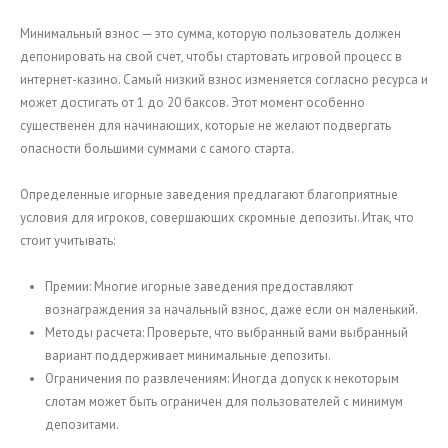
Минимальный взнос — это сумма, которую пользователь должен
депонировать на свой счет, чтобы стартовать игровой процесс в
интернет-казино. Самый низкий взнос изменяется согласно ресурса и
может достигать от 1 до 20 баксов. Этот момент особенно
существенен для начинающих, которые не желают подвергать
опасности большими суммами с самого старта.
Определенные игорные заведения предлагают благоприятные
условия для игроков, совершающих скромные депозиты. Итак, что
стоит учитывать:
Премии: Многие игорные заведения предоставляют
вознаграждения за начальный взнос, даже если он маленький.
Методы расчета: Проверьте, что выбранный вами выбранный
вариант поддерживает минимальные депозиты.
Ограничения по развлечениям: Иногда допуск к некоторым
слотам может быть ограничен для пользователей с минимум
депозитами.