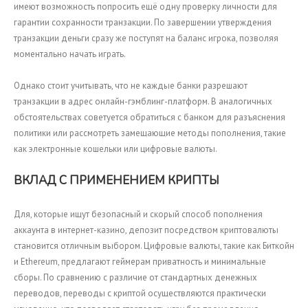
имеют возможность попросить ещё одну проверку личности для
гарантии сохранности транзакции. По завершении утверждения
транзакции деньги сразу же поступят на баланс игрока, позволяя
моментально начать играть.
Однако стоит учитывать, что не каждые банки разрешают
транзакции в адрес онлайн-гэмблинг-платформ. В аналогичных
обстоятельствах советуется обратиться с банком для разъяснения
политики или рассмотреть замещающие методы пополнения, такие
как электронные кошельки или цифровые валюты.
ВКЛАД С ПРИМЕНЕНИЕМ КРИПТЫ
Для, которые ищут безопасный и скорый способ пополнения
аккаунта в интернет-казино, депозит посредством криптовалюты
становится отличным выбором. Цифровые валюты, такие как Биткойн
и Ethereum, предлагают геймерам приватность и минимальные
сборы. По сравнению с различие от стандартных денежных
переводов, переводы с криптой осуществляются практически