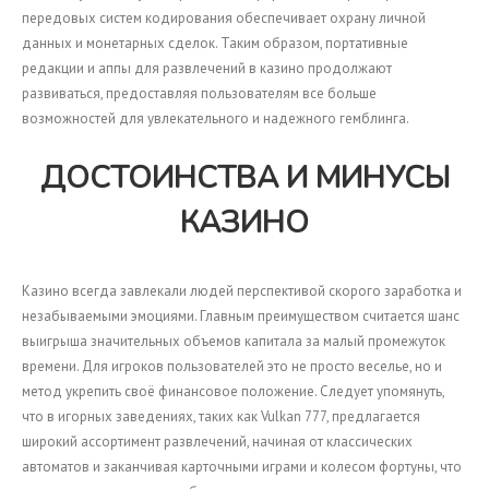
передовых систем кодирования обеспечивает охрану личной
данных и монетарных сделок. Таким образом, портативные
редакции и аппы для развлечений в казино продолжают
развиваться, предоставляя пользователям все больше
возможностей для увлекательного и надежного гемблинга.
ДОСТОИНСТВА И МИНУСЫ
КАЗИНО
Казино всегда завлекали людей перспективой скорого заработка и
незабываемыми эмоциями. Главным преимуществом считается шанс
выигрыша значительных объемов капитала за малый промежуток
времени. Для игроков пользователей это не просто веселье, но и
метод укрепить своё финансовое положение. Следует упомянуть,
что в игорных заведениях, таких как Vulkan 777, предлагается
широкий ассортимент развлечений, начиная от классических
автоматов и заканчивая карточными играми и колесом фортуны, что