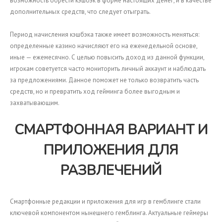
возможность обрести кэшбэк в форме настоящих денег, и в качестве
дополнительных средств, что следует отыграть.
Период начисления кэшбэка также имеет возможность меняться:
определенные казино начисляют его на еженедельной основе,
иные — ежемесячно. С целью повысить доход из данной функции,
игрокам советуется часто мониторить личный аккаунт и наблюдать
за предложениями. Данное поможет не только возвратить часть
средств, но и превратить ход гейминга более выгодным и
захватывающим.
СМАРТФОННАЯ ВАРИАНТ И
ПРИЛОЖЕНИЯ ДЛЯ
РАЗВЛЕЧЕНИЙ
Смартфонные редакции и приложения для игр в гемблинге стали
ключевой компонентом нынешнего гемблинга. Актуальные геймеры