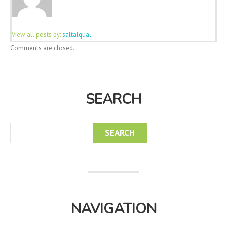
View all posts by:
saltalqual
Comments are closed.
SEARCH
NAVIGATION