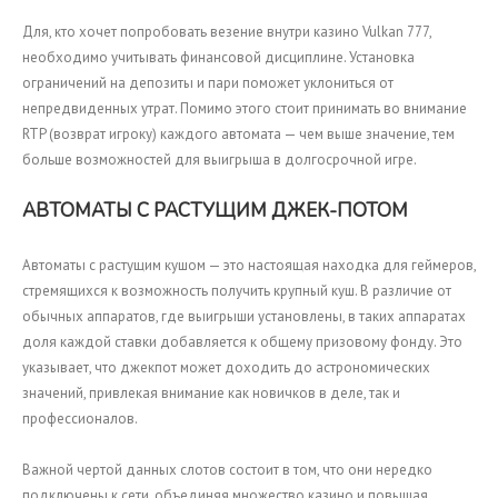
Для, кто хочет попробовать везение внутри казино Vulkan 777,
необходимо учитывать финансовой дисциплине. Установка
ограничений на депозиты и пари поможет уклониться от
непредвиденных утрат. Помимо этого стоит принимать во внимание
RTP (возврат игроку) каждого автомата — чем выше значение, тем
больше возможностей для выигрыша в долгосрочной игре.
АВТОМАТЫ С РАСТУЩИМ ДЖЕК-ПОТОМ
Автоматы с растущим кушом — это настоящая находка для геймеров,
стремящихся к возможность получить крупный куш. В различие от
обычных аппаратов, где выигрыши установлены, в таких аппаратах
доля каждой ставки добавляется к общему призовому фонду. Это
указывает, что джекпот может доходить до астрономических
значений, привлекая внимание как новичков в деле, так и
профессионалов.
Важной чертой данных слотов состоит в том, что они нередко
подключены к сети, объединяя множество казино и повышая