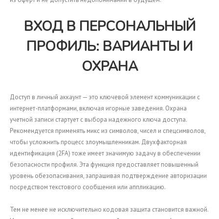
ВХОД В ПЕРСОНАЛЬНЫЙ
ПРОФИЛЬ: ВАРИАНТЫ И
ОХРАНА
Доступ в личный аккаунт — это ключевой элемент коммуникации с
интернет-платформами, включая игорные заведения. Охрана
учетной записи стартует с выбора надежного ключа доступа.
Рекомендуется применять микс из символов, чисел и спецсимволов,
чтобы усложнить процесс злоумышленникам. Двухфакторная
идентификация (2FA) тоже имеет значимую задачу в обеспечении
безопасности профиля. Эта функция предоставляет повышенный
уровень обезопасивания, запрашивая подтверждение авторизации
посредством текстового сообщения или аппликацию.
Тем не менее не исключительно кодовая защита становится важной.