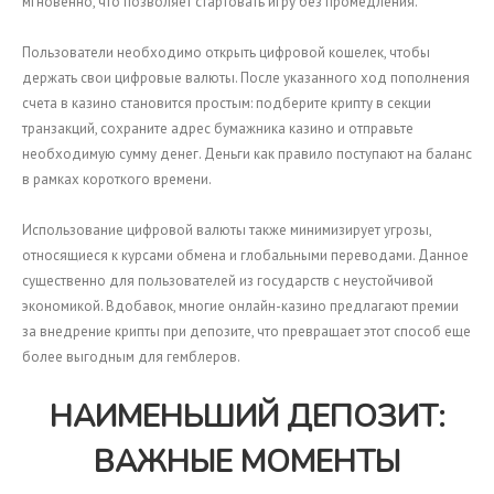
мгновенно, что позволяет стартовать игру без промедления.
Пользователи необходимо открыть цифровой кошелек, чтобы
держать свои цифровые валюты. После указанного ход пополнения
счета в казино становится простым: подберите крипту в секции
транзакций, сохраните адрес бумажника казино и отправьте
необходимую сумму денег. Деньги как правило поступают на баланс
в рамках короткого времени.
Использование цифровой валюты также минимизирует угрозы,
относящиеся к курсами обмена и глобальными переводами. Данное
существенно для пользователей из государств с неустойчивой
экономикой. Вдобавок, многие онлайн-казино предлагают премии
за внедрение крипты при депозите, что превращает этот способ еще
более выгодным для гемблеров.
НАИМЕНЬШИЙ ДЕПОЗИТ:
ВАЖНЫЕ МОМЕНТЫ