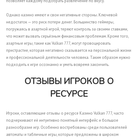
позволяет каждому подобрать развлечение по вкусу.
Однако казино имеют и свои негативные стороны. Ключевой
недостаток — это риск потери денег. Большинство геймеры,
погружаясь в азартной игрой, теряют контроль за своими ставками,
что может вызвать серьёзным финансовым проблемам. Кроме того,
азартные игры, такие как Vulkan 777, могут провоцировать
пристрастие, которая негативно сказывается на персональной жизни
и профессиональной деятельности человека. Таким образом нужно
подходить к игре осознанно и уметь вовремя закончить.
ОТЗЫВЫ ИГРОКОВ О
РЕСУРСЕ
Игроки, оставляющие отзывы о ресурсе Казино Vulkan 777, часто
подчеркивают её интуитивно понятный интерфейс и большое
разнообразие игр. Особенно востребованы среди пользователей
автоматы и табличные игры, которые предложены в широком