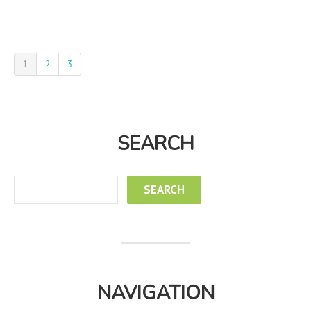
READ MORE
1
2
3
SEARCH
NAVIGATION