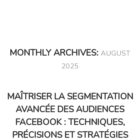
MONTHLY ARCHIVES:
AUGUST
2025
MAÎTRISER LA SEGMENTATION
AVANCÉE DES AUDIENCES
FACEBOOK : TECHNIQUES,
PRÉCISIONS ET STRATÉGIES