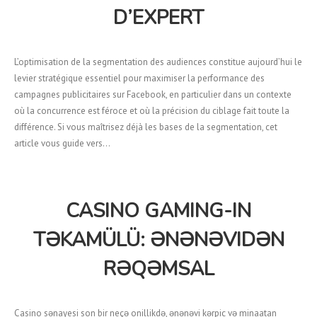
D’EXPERT
L’optimisation de la segmentation des audiences constitue aujourd’hui le
levier stratégique essentiel pour maximiser la performance des
campagnes publicitaires sur Facebook, en particulier dans un contexte
où la concurrence est féroce et où la précision du ciblage fait toute la
différence. Si vous maîtrisez déjà les bases de la segmentation, cet
article vous guide vers…
READ MORE
CASINO GAMING-IN
TƏKAMÜLÜ: ƏNƏNƏVIDƏN
RƏQƏMSAL
Casino sənayesi son bir neçə onillikdə, ənənəvi kərpic və minaatan